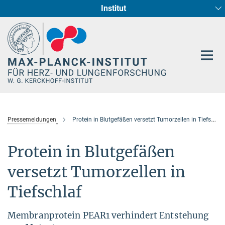
Institut
Hauptinhalt
Entwicklung und Umbau des Herzens (Abt. I)
Circadiane Rhythmik des Herzstoffwechsels
Genetik der Entwicklung (Abt. III)
Pharmakologie (Abt. II)
Neurokardiale Achse
Cellular Resilience
Epigenetics
Pressemeldungen
Protein in Blutgefäßen versetzt Tumorzellen in Tiefschlaf
Protein in Blutgefäßen
versetzt Tumorzellen in
Tiefschlaf
Membranprotein PEAR1 verhindert Entstehung