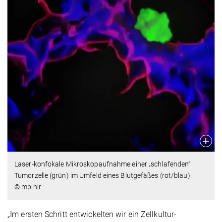
Laser-konfokale Mikroskopaufnahme einer „schlafenden“
Tumorzelle (grün) im Umfeld eines Blutgefäßes (rot/blau).
© mpihlr
„Im ersten Schritt entwickelten wir ein Zellkultur-