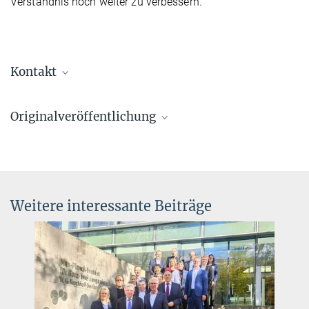
Verständnis noch weiter zu verbessern.
Kontakt
Prof. Dr. Stefan Offermanns
Originalveröffentlichung
+49 6032 705-1201
Stefan.Offermanns@...
Roquid, K. A., Vucetic, A., Dyukova, E. et al.
Max-Planck-Institut für Herz- und
Lung endothelial PEAR1 induces tumor cell dormancy
Lungenforschung, Bad Nauheim
Molecular Cancer (2025)
Source
DOI
Weitere interessante Beiträge