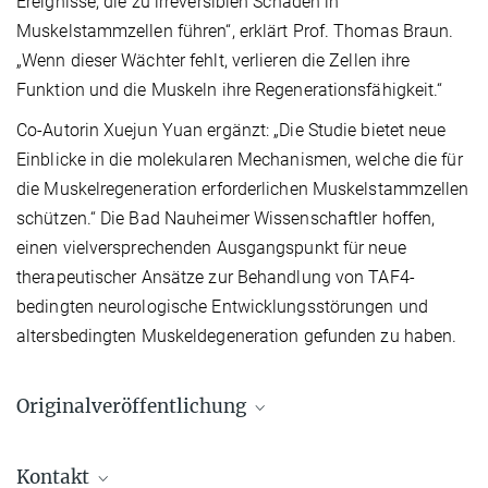
Ereignisse, die zu irreversiblen Schäden in
Muskelstammzellen führen“, erklärt Prof. Thomas Braun.
„Wenn dieser Wächter fehlt, verlieren die Zellen ihre
Funktion und die Muskeln ihre Regenerationsfähigkeit.“
Co-Autorin Xuejun Yuan ergänzt: „Die Studie bietet neue
Einblicke in die molekularen Mechanismen, welche die für
die Muskelregeneration erforderlichen Muskelstammzellen
schützen.“ Die Bad Nauheimer Wissenschaftler hoffen,
einen vielversprechenden Ausgangspunkt für neue
therapeutischer Ansätze zur Behandlung von TAF4-
bedingten neurologische Entwicklungsstörungen und
altersbedingten Muskeldegeneration gefunden zu haben.
Originalveröffentlichung
Georgieva AM, Sreenivasan K, Ding D, Villeneuve C, Wickström
Kontakt
SA, Günther S, Kuenne C, Gärtner U, Guo X, Zhou Y, Yuan X, Braun