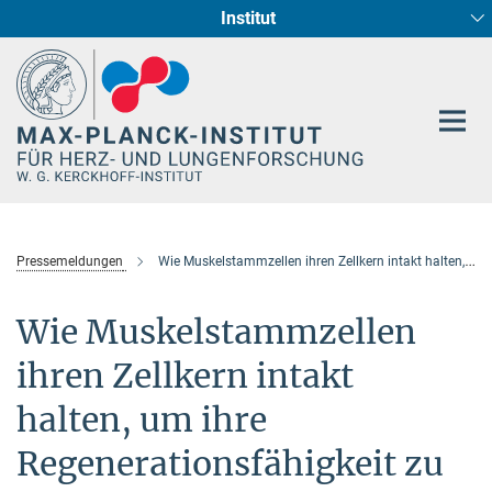
Institut
Hauptinhalt
Entwicklung und Umbau des Herzens (Abt. I)
Circadiane Rhythmik des Herzstoffwechsels
Genetik der Entwicklung (Abt. III)
Pharmakologie (Abt. II)
Neurokardiale Achse
Cellular Resilience
Epigenetics
Pressemeldungen
Wie Muskelstammzellen ihren Zellkern intakt halten, um ihre Regenerationsfähigkeit zu bewahren
Wie Muskelstammzellen
ihren Zellkern intakt
halten, um ihre
Regenerationsfähigkeit zu