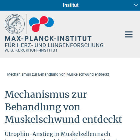
Institut
Hauptinhalt
Entwicklung und Umbau des Herzens (Abt. I)
Circadiane Rhythmik des Herzstoffwechsels
Genetik der Entwicklung (Abt. III)
Pharmakologie (Abt. II)
Neurokardiale Achse
Cellular Resilience
Epigenetics
Mechanismus zur Behandlung von Muskelschwund entdeckt
Mechanismus zur
Behandlung von
Muskelschwund entdeckt
Utrophin-Anstieg in Muskelzellen nach