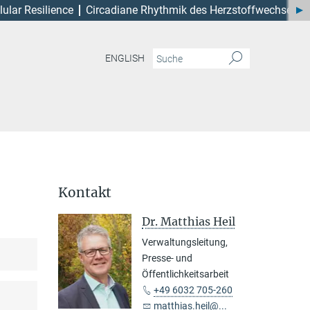
lular Resilience
Circadiane Rhythmik des Herzstoffwechsels
ENGLISH
Kontakt
Dr. Matthias Heil
Verwaltungsleitung,
Presse- und
Öffentlichkeitsarbeit
+49 6032 705-260
matthias.heil@...