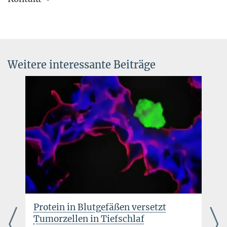
Dr. Matthias Heil
Verwaltungsleitung, Presse- und
Öffentlichkeitsarbeit
+49 6032 705-260
Weitere interessante Beiträge
matthias.heil@...
r
Protein in Blutgefäßen versetzt
Tumorzellen in Tiefschlaf