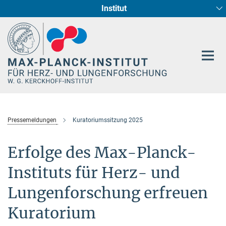
Institut
Hauptinhalt
Entwicklung und Umbau des Herzens (Abt. I)
Circadiane Rhythmik des Herzstoffwechsels
Genetik der Entwicklung (Abt. III)
Pharmakologie (Abt. II)
Neurokardiale Achse
Cellular Resilience
Epigenetics
Pressemeldungen
Kuratoriumssitzung 2025
Erfolge des Max-Planck-
Instituts für Herz- und
Lungenforschung erfreuen
Kuratorium