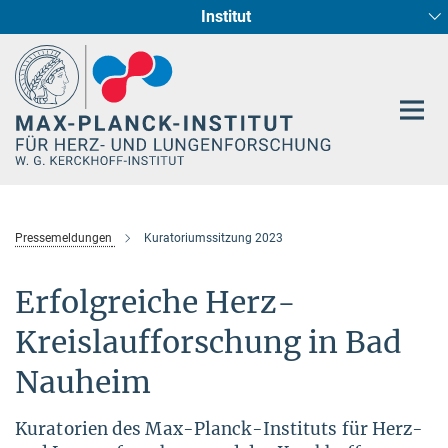
Institut
Hauptinhalt
Entwicklung und Umbau des Herzens (Abt. I)
Circadiane Rhythmik des Herzstoffwechsels
Genetik der Entwicklung (Abt. III)
Pharmakologie (Abt. II)
Neurokardiale Achse
Cellular Resilience
Epigenetics
Pressemeldungen
Kuratoriumssitzung 2023
Erfolgreiche Herz-
Kreislaufforschung in Bad
Nauheim
Kuratorien des Max-Planck-Instituts für Herz-