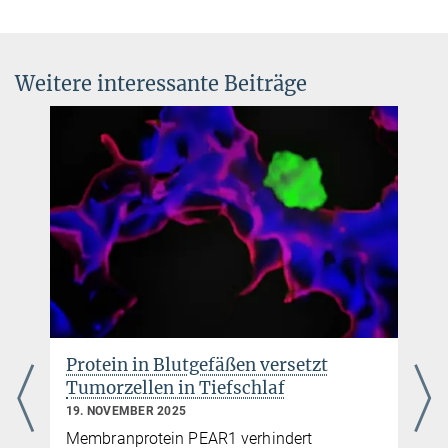
Verwaltungsleitung, Presse- und
Öffentlichkeitsarbeit
+49 6032 705-260
Weitere interessante Beiträge
matthias.heil@...
Nadja Richter
Bibliothek, Presse- und Öffentlichkeitsarbeit
+49 6032 705-236
nadja.richter@...
r
Protein in Blutgefäßen versetzt
Tumorzellen in Tiefschlaf
19. NOVEMBER 2025
Membranprotein PEAR1 verhindert