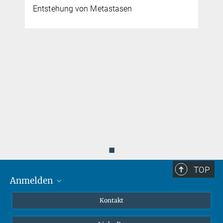
Entstehung von Metastasen
m
◼
TOP
Anmelden
MaxNet (Alumni)
Kontakt
Webmail