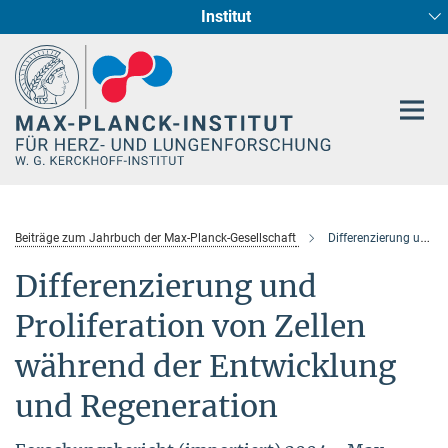
Institut
Hauptinhalt
Entwicklung und Umbau des Herzens (Abt. I)
Circadiane Rhythmik des Herzstoffwechsels
Genetik der Entwicklung (Abt. III)
Pharmakologie (Abt. II)
Neurokardiale Achse
Cellular Resilience
Epigenetics
Beiträge zum Jahrbuch der Max-Planck-Gesellschaft
Differenzierung und Proliferation von Zellen während der Entwicklung und Regeneration
Differenzierung und
Proliferation von Zellen
während der Entwicklung
und Regeneration