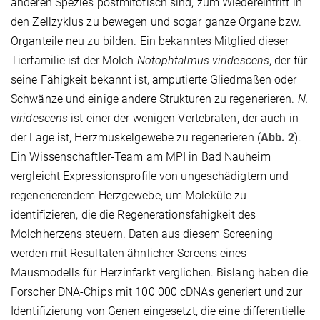
anderen Spezies postmitotisch sind, zum Wiedereintritt in
den Zellzyklus zu bewegen und sogar ganze Organe bzw.
Organteile neu zu bilden. Ein bekanntes Mitglied dieser
Tierfamilie ist der Molch
Notophtalmus viridescens
, der für
seine Fähigkeit bekannt ist, amputierte Gliedmaßen oder
Schwänze und einige andere Strukturen zu regenerieren.
N.
viridescens
ist einer der wenigen Vertebraten, der auch in
der Lage ist, Herzmuskelgewebe zu regenerieren (
Abb. 2
).
Ein Wissenschaftler-Team am MPI in Bad Nauheim
vergleicht Expressionsprofile von ungeschädigtem und
regenerierendem Herzgewebe, um Moleküle zu
identifizieren, die die Regenerationsfähigkeit des
Molchherzens steuern. Daten aus diesem Screening
werden mit Resultaten ähnlicher Screens eines
Mausmodells für Herzinfarkt verglichen. Bislang haben die
Forscher DNA-Chips mit 100 000 cDNAs generiert und zur
Identifizierung von Genen eingesetzt, die eine differentielle