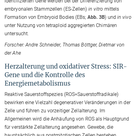
identifizierten Gene werden bei der Differenzierung von
embryonalen Stammzellen (ES-Zellen)
in vitro
mittels
Formation von Embryoid Bodies (EBs;
Abb. 3B
) und
in vivo
unter Nutzung von tetraploid aggregierten Chimären
untersucht.
Forscher: Andre Schneider, Thomas Böttger, Dietmar von
der Ahe
Herzalterung und oxidativer Stress: SIR-
Gene und die Kontrolle des
Energiemetabolismus
Reaktive Sauerstoffspezies (ROS=Sauerstoffradikale)
bewirken eine Vielzahl degenerativer Veränderungen in der
Zelle und führen zu vorzeitiger Zellalterung. Im
Allgemeinen wird die Anhäufung von ROS als Hauptgrund
für verstärkte Zellalterung angesehen. Gewebe, die
hauptsächlich aus postmitotischen Zellen bestehen,