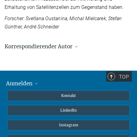
Erhaltung von Satellitenzellen zum Gegenstand haben.
Forscher: Svetlana Oustanina, Michal Mielcarek, Stefan
Günther, André Schneider
Korrespondierender Autor
Thomas Braun
Max-Planck-Institut für Herz- und Lungenforschung, Bad Nauheim
office.braun@mpi-bn.mpg.de
TOP
Anmelden
MaxNet (Alumni)
Kontakt
Webmail
LinkedIn
Intranet
Instagram