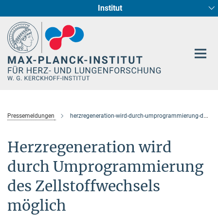
Institut
Hauptinhalt
Entwicklung und Umbau des Herzens (Abt. I)
Circadiane Rhythmik des Herzstoffwechsels
Genetik der Entwicklung (Abt. III)
Pharmakologie (Abt. II)
Neurokardiale Achse
Cellular Resilience
Epigenetics
Pressemeldungen
herzregeneration-wird-durch-umprogrammierung-des-zellstoffwechsels-moeglich
Herzregeneration wird
durch Umprogrammierung
des Zellstoffwechsels
möglich