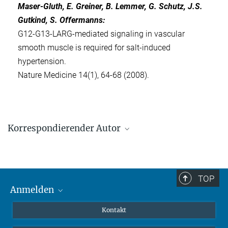
Maser-Gluth, E. Greiner, B. Lemmer, G. Schutz, J.S.
Gutkind, S. Offermanns:
G12-G13-LARG-mediated signaling in vascular
smooth muscle is required for salt-induced
hypertension.
Nature Medicine 14(1), 64-68 (2008).
Korrespondierender Autor
Stefan Offermanns
Max-Planck-Institut für Herz- und Lungenforschung, Bad Nauheim
Stefan.Offermanns@mpi-bn.mpg.de
TOP
Anmelden
MaxNet (Alumni)
Kontakt
Webmail