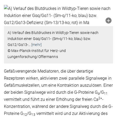
A) Verlauf des Blutdruckes in Wildtyp-Tieren sowie nach
Induktion einer Gαq/Gα11- (Sm-q/11-ko; blau) bzw.
Gα12/Gα13-
…
[mehr]
© Max-Planck-Institut für Herz- und
Lungenforschung/Offermanns
Gefäßverengende Mediatoren, die über derartige
Rezeptoren wirken, aktivieren zwei parallele Signalwege in
Gefäßmuskelzellen, um eine Kontraktion auszulösen. Einer
der beiden Signalwege wird durch die G-Proteine G
/G
q
11
2+
vermittelt und führt zu einer Erhöhung der freien Ca
-
Konzentration, während der andere Signalweg durch die G-
Proteine G
/G
vermittelt wird und zur Aktivierung des
12
13