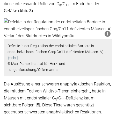
diese interessante Rolle von G
/G
im Endothel der
q
11
Gefäße (
Abb. 3
).
Defekte in der Regulation der endothelialen Barriere in
endothelzellspezifischen Gαq/Gα11-defizienten Mäusen. A)
…
[mehr]
© Max-Planck-Institut für Herz- und
Lungenforschung/Offermanns
Die Auslösung einer schweren anaphylaktischen Reaktion,
die mit dem Tod von Wildtyp-Tieren einhergeht, hatte in
Mäusen mit endothelialer G
/G
-Defizienz kaum
q
11
sichtbare Folgen [5]. Diese Tiere waren geschützt
gegenüber schwersten anaphylaktischen Reaktionen.