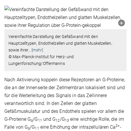
Vereinfachte Darstellung der Gefäßwand mit den
Hauptzelltypen, Endothelzellen und glatten Muskelzellen,
sowie ihrer
…
[mehr]
© Max-Planck-Institut für Herz- und
Lungenforschung/Offermanns
Nach Aktivierung koppeln diese Rezeptoren an G-Proteine,
die an der Innenseite der Zellmembran lokalisiert sind und
für die Weiterleitung des Signals in das Zellinnere
verantwortlich sind. In den Zellen der glatten
Gefäßmuskulatur und des Endothels spielen vor allem die
G-Proteine G
/G
und G
/G
eine wichtige Rolle, die im
q
11
12
13
2+
Falle von G
/G
eine Erhöhung der intrazellulären Ca
-
q
11