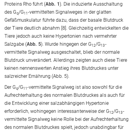
Proteins Rho führt (
Abb. 1
). Die induzierte Ausschaltung
des G
/G
-vermittelten Signalweges in der glatten
q
11
Gefäßmuskulatur führte dazu, dass der basale Blutdruck
der Tiere deutlich abnahm [8]. Gleichzeitig entwickelten die
Tiere jedoch auch keine Hypertonien nach vermehrter
Salzgabe (
Abb. 5
). Wurde hingegen der G
/G
-
12
13
vermittelte Signalweg ausgeschaltet, blieb der normale
Blutdruck unverändert. Allerdings zeigten auch diese Tiere
keinen nennenswerten Anstieg ihres Blutdruckes unter
salzreicher Ernährung (Abb. 5).
Der G
/G
-vermittelte Signalweg ist also sowohl für die
q
11
Aufrechterhaltung des normalen Blutdruckes als auch für
die Entwicklung einer salzabhängigen Hypertonie
erforderlich, wohingegen interessanterweise der G
/G
-
12
13
vermittelte Signalweg keine Rolle bei der Aufrechterhaltung
des normalen Blutdruckes spielt, jedoch unabdingbar für