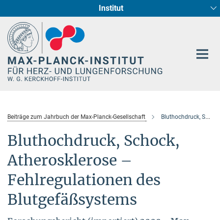
Institut
Hauptinhalt
Entwicklung und Umbau des Herzens (Abt. I)
Circadiane Rhythmik des Herzstoffwechsels
Genetik der Entwicklung (Abt. III)
Pharmakologie (Abt. II)
Neurokardiale Achse
Cellular Resilience
Epigenetics
Beiträge zum Jahrbuch der Max-Planck-Gesellschaft
Bluthochdruck, Schock, Atherosk
Bluthochdruck, Schock,
Atherosklerose –
Fehlregulationen des
Blutgefäßsystems