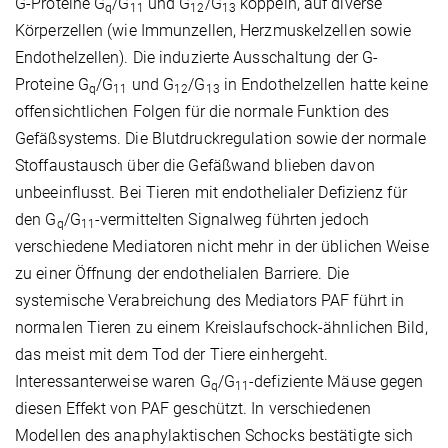
G-Proteine G
/G
und G
/G
koppeln, auf diverse
q
11
12
13
Körperzellen (wie Immunzellen, Herzmuskelzellen sowie
Endothelzellen). Die induzierte Ausschaltung der G-
Proteine G
/G
und G
/G
in Endothelzellen hatte keine
q
11
12
13
offensichtlichen Folgen für die normale Funktion des
Gefäßsystems. Die Blutdruckregulation sowie der normale
Stoffaustausch über die Gefäßwand blieben davon
unbeeinflusst. Bei Tieren mit endothelialer Defizienz für
den G
/G
-vermittelten Signalweg führten jedoch
q
11
verschiedene Mediatoren nicht mehr in der üblichen Weise
zu einer Öffnung der endothelialen Barriere. Die
systemische Verabreichung des Mediators PAF führt in
normalen Tieren zu einem Kreislaufschock-ähnlichen Bild,
das meist mit dem Tod der Tiere einhergeht.
Interessanterweise waren G
/G
-defiziente Mäuse gegen
q
11
diesen Effekt von PAF geschützt. In verschiedenen
Modellen des anaphylaktischen Schocks bestätigte sich