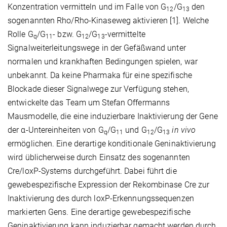
Konzentration vermitteln und im Falle von G
/G
den
12
13
sogenannten Rho/Rho-Kinaseweg aktivieren [1]. Welche
Rolle G
/G
- bzw. G
/G
-vermittelte
q
11
12
13
Signalweiterleitungswege in der Gefäßwand unter
normalen und krankhaften Bedingungen spielen, war
unbekannt. Da keine Pharmaka für eine spezifische
Blockade dieser Signalwege zur Verfügung stehen,
entwickelte das Team um Stefan Offermanns
Mausmodelle, die eine induzierbare Inaktivierung der Gene
der α-Untereinheiten von G
/G
und G
/G
in vivo
q
11
12
13
ermöglichen. Eine derartige konditionale Geninaktivierung
wird üblicherweise durch Einsatz des sogenannten
Cre/loxP-Systems durchgeführt. Dabei führt die
gewebespezifische Expression der Rekombinase Cre zur
Inaktivierung des durch loxP-Erkennungssequenzen
markierten Gens. Eine derartige gewebespezifische
Geninaktivierung kann induzierbar gemacht werden durch