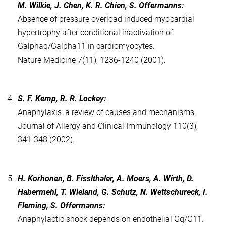
M. Wilkie, J. Chen, K. R. Chien, S. Offermanns:
Absence of pressure overload induced myocardial
hypertrophy after conditional inactivation of
Galphaq/Galpha11 in cardiomyocytes.
Nature Medicine 7(11), 1236-1240 (2001).
4.
S. F. Kemp, R. R. Lockey:
Anaphylaxis: a review of causes and mechanisms.
Journal of Allergy and Clinical Immunology 110(3),
341-348 (2002).
5.
H. Korhonen, B. Fisslthaler, A. Moers, A. Wirth, D.
Habermehl, T. Wieland, G. Schutz, N. Wettschureck, I.
Fleming, S. Offermanns:
Anaphylactic shock depends on endothelial Gq/G11.