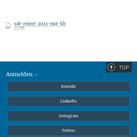
sab-report-2023-mpi-hlr
12.8 MB
TOP
Anmelden
MaxNet (Alumni)
Kontakt
Webmail
LinkedIn
Intranet
Instagram
Twitter