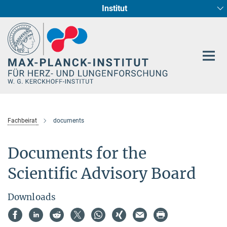
Institut
Hauptinhalt
Entwicklung und Umbau des Herzens (Abt. I)
Circadiane Rhythmik des Herzstoffwechsels
Genetik der Entwicklung (Abt. III)
Pharmakologie (Abt. II)
Neurokardiale Achse
Cellular Resilience
Epigenetics
Fachbeirat
documents
Documents for the
Scientific Advisory Board
Downloads