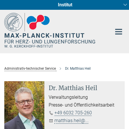
Institut
Hauptinhalt
Entwicklung und Umbau des Herzens (Abt. I)
Circadiane Rhythmik des Herzstoffwechsels
Genetik der Entwicklung (Abt. III)
Pharmakologie (Abt. II)
Neurokardiale Achse
Cellular Resilience
Epigenetics
Administrativ-technischer Service
Dr. Matthias Heil
Dr. Matthias Heil
Verwaltungsleitung
Presse- und Öffentlichkeitsarbeit
+49 6032 705-260
matthias.heil@...