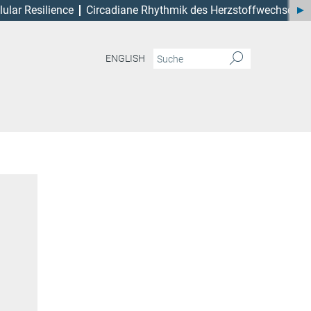
lular Resilience
Circadiane Rhythmik des Herzstoffwechsels
ENGLISH