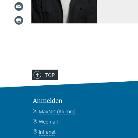
TOP
Anmelden
MaxNet (Alumni)
Webmail
Intranet