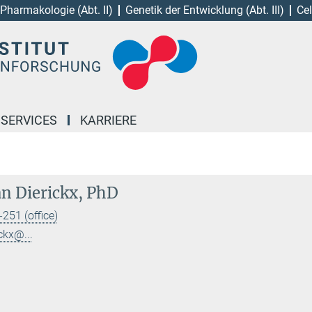
Pharmakologie (Abt. II)
Genetik der Entwicklung (Abt. III)
Cel
 SERVICES
KARRIERE
an Dierickx, PhD
251 (office)
ickx@...