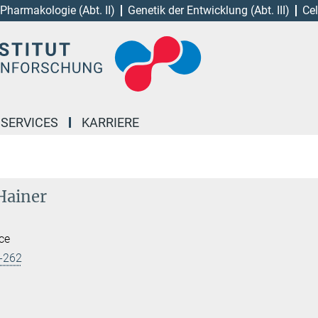
Pharmakologie (Abt. II)
Genetik der Entwicklung (Abt. III)
Cel
 SERVICES
KARRIERE
Hainer
ice
-262