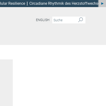
lular Resilience
Circadiane Rhythmik des Herzstoffwechsels
ENGLISH