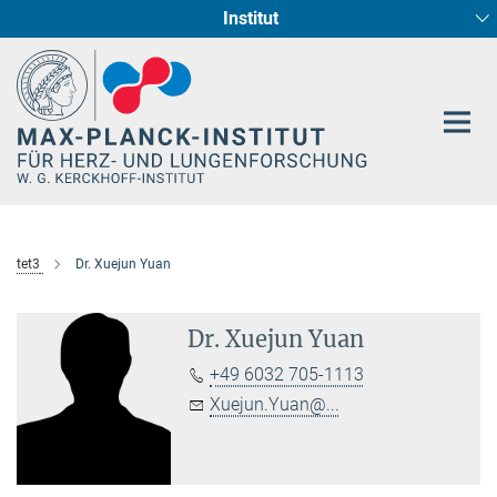
Institut
Hauptinhalt
Entwicklung und Umbau des Herzens (Abt. I)
Circadiane Rhythmik des Herzstoffwechsels
Genetik der Entwicklung (Abt. III)
Pharmakologie (Abt. II)
Neurokardiale Achse
Cellular Resilience
Epigenetics
tet3
Dr. Xuejun Yuan
Dr. Xuejun Yuan
+49 6032 705-1113
Xuejun.Yuan@...