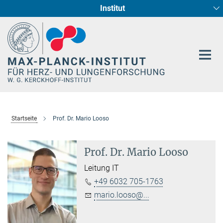
Institut
Hauptinhalt
Entwicklung und Umbau des Herzens (Abt. I)
Circadiane Rhythmik des Herzstoffwechsels
Genetik der Entwicklung (Abt. III)
Pharmakologie (Abt. II)
Neurokardiale Achse
Cellular Resilience
Epigenetics
Startseite
Prof. Dr. Mario Looso
Prof. Dr. Mario Looso
Leitung IT
+49 6032 705-1763
mario.looso@...