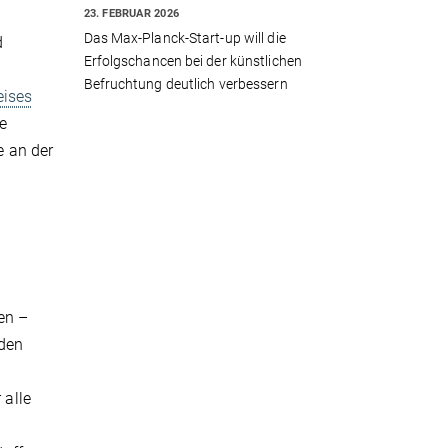
23. FEBRUAR 2026
Das Max-Planck-Start-up will die
d
Erfolgschancen bei der künstlichen
Befruchtung deutlich verbessern
eises
e
e an der
en –
 den
 alle