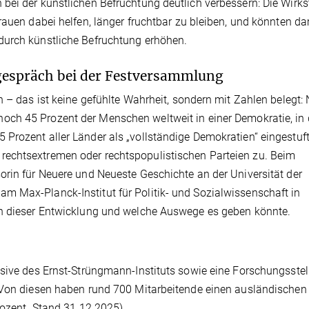
bei der künstlichen Befruchtung deutlich verbessern: Die Wirks
rauen dabei helfen, länger fruchtbar zu bleiben, und könnten da
durch künstliche Befruchtung erhöhen.
gespräch bei der Festversammlung
n – das ist keine gefühlte Wahrheit, sondern mit Zahlen belegt:
noch 45 Prozent der Menschen weltweit in einer Demokratie, in 
Prozent aller Länder als „vollständige Demokratien“ eingestuf
echtsextremen oder rechtspopulistischen Parteien zu. Beim
orin für Neuere und Neueste Geschichte an der Universität der
m Max-Planck-Institut für Politik- und Sozialwissenschaft in
en dieser Entwicklung und welche Auswege es geben könnte.
usive des Ernst-Strüngmann-Instituts sowie eine Forschungsstel
. Von diesen haben rund 700 Mitarbeitende einen ausländischen
rozent. Stand 31.12.2025)