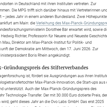
dorten in Deutschland mit ihren Instituten vertreten. Zur
. Die MPG trifft sich darüber hinaus mit Vertreterinnen un
haft – jedes Jahr in einem anderen Bundesland. Zwei Höhepunkte
rankfurt am Main: die
Verleihung des Max-Planck-Gründungspr
Bundesforschungsministerin Dorothee Bär erwartet wird, sowie di
edwig Richter, Professorin für Neuere und Neueste Geschicht
Mau, Direktor am Max-Planck-Institut für Politik- und
unft der Demokratie am Mittwoch, den 17. Juni 2026. Zur
nisterpräsident Boris Rhein angekündigt.
-Gründungspreis des Stifterverbandes
enforschung ist, fördert sie Ausgründungen aus ihren Institut
ogietransfertochter Max-Planck-Innovation, die Start-ups aus
t und unterstützt. Auch der Max-Planck-Gründungspreis des
ehr Technologie-Transfer. Der mit 30.000 Euro dotierte Preis, der
 wird, geht dieses Jahr an die Ovo Labs GmbH. Das erst 2025