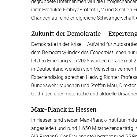
gegründete Unternehmen will die Erfolgschancen 
ihrer Produkte EmbryoProtect 1, 2 und 3 sollen F
Chancen auf eine erfolgreiche Schwangerschaft 
Zukunft der Demokratie – Experten
Demokratie in der Krise – Aufwind für Autokratie
dem Democracy-Index des
Economist
leben nur 
letzten Erhebung von 2025 wurden gerade mal 25 
in Deutschland wenden sich Menschen vermehrt r
Expertendialog sprechen Hedwig Richter, Profess
Bundeswehr München und Steffen Mau, Direktor a
Göttingen über historische und aktuelle Ursach
Max-Planck in Hessen
In Hessen sind sieben Max-Planck-Institute inkl
angesiedelt und rund 1.650 Mitarbeitende tätig
(43 Prozent). Der Frauenanteil beträgt rund 55 P