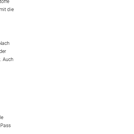
toffe
mit die
 Nach
der
t. Auch
le
 Pass