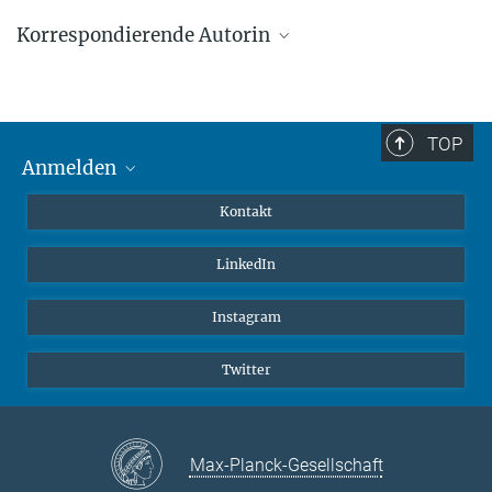
Korrespondierende Autorin
Eva Bober
Max-Planck-Institut für Herz- und Lungenforschung, Bad Nauheim
eva.bober@mpi-bn.mpg.de
TOP
Anmelden
MaxNet (Alumni)
Kontakt
Webmail
LinkedIn
Intranet
Instagram
Twitter
Max-Planck-Gesellschaft