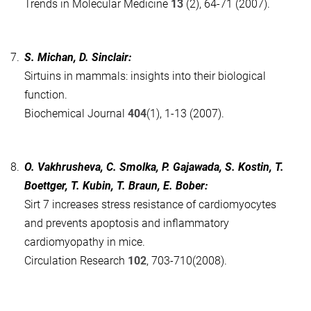
Trends in Molecular Medicine
13
(2), 64-71 (2007).
7.
S. Michan, D. Sinclair:
Sirtuins in mammals: insights into their biological
function.
Biochemical Journal
404
(1), 1-13 (2007).
8.
O. Vakhrusheva, C. Smolka, P. Gajawada, S. Kostin, T.
Boettger, T. Kubin, T. Braun, E. Bober:
Sirt 7 increases stress resistance of cardiomyocytes
and prevents apoptosis and inflammatory
cardiomyopathy in mice.
Circulation Research
102
, 703-710(2008).