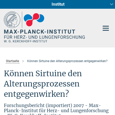
Institut
Hauptinhalt
Entwicklung und Umbau des Herzens (Abt. I)
Circadiane Rhythmik des Herzstoffwechsels
Genetik der Entwicklung (Abt. III)
Pharmakologie (Abt. II)
Neurokardiale Achse
Cellular Resilience
Epigenetics
Startseite
Können Sirtuine den Alterungsprozessen entgegenwirken?
Können Sirtuine den
Alterungsprozessen
entgegenwirken?
Forschungsbericht (importiert) 2007 - Max-
Planck-Institut für Herz- und Lungenforschung