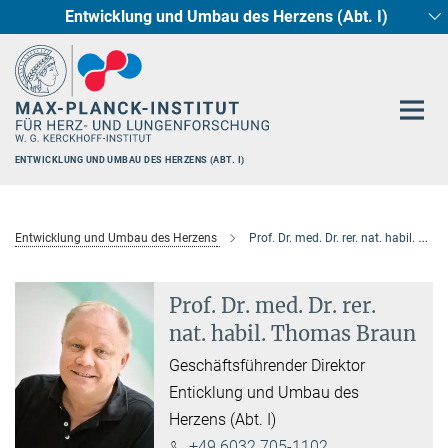
Entwicklung und Umbau des Herzens (Abt. I)
Hauptinhalt
Circadiane Rhythmik des Herzstoffwechsels
Genetik der Entwicklung (Abt. III)
Pharmakologie (Abt. II)
Neurokardiale Achse
Cellular Resilience
Epigenetics
ENTWICKLUNG UND UMBAU DES HERZENS (ABT. I)
Entwicklung und Umbau des Herzens
Prof. Dr. med. Dr. rer. nat. habil. Thomas Braun
Prof. Dr. med. Dr. rer.
nat. habil. Thomas Braun
Geschäftsführender Direktor
Enticklung und Umbau des
Herzens (Abt. I)
+49 6032 705-1102