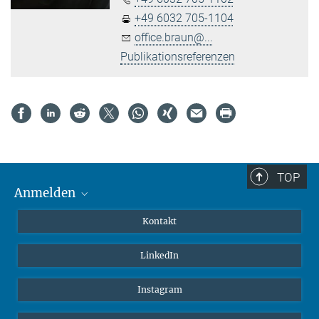
+49 6032 705-1104
office.braun@...
Publikationsreferenzen
TOP
Anmelden
MaxNet (Alumni)
Kontakt
Webmail
LinkedIn
Intranet
Instagram